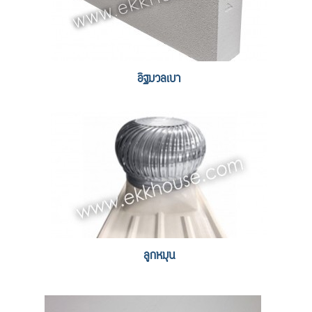
อิฐมวลเบา
ลูกหมุน