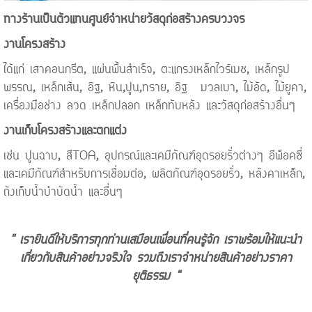
ทางร้านเป็นตัวแทนศูนย์จำหน่ายวัสดุก่อสร้างครบวงจร
งานโครงสร้าง
ได้แก่ เสาคอนกรีต, แผ่นพื้นสำเร็จ, ตะแกรงเหล็กไวร์เมช, เหล็กรูป
พรรณ, เหล็กเส้น, อิฐ, หิน,ปูน,ทราย, อิฐ มวลเบา, ไม้อัด, ไม้ยูคา,
เครื่องมือช่าง ลวด เหล็กปลอก เหล็กทับหลัง และวัสดุก่อสร้างอื่นๆ
งานเก็บโครงสร้างและตกแต่ง
เช่น ปูนฉาบ, สีTOA, อุปกรณ์และเคมีภัณฑ์อุดรอยรั่วต่างๆ อีพ็อคซี่
และเคมีภัณฑ์สำหรับการเชื่อมต่อ, ผลิตภัณฑ์อุดรอยรั่ว, หลังคาเหล็ก,
ถังเก็บน้ำบำบัดน้ำ และอื่นๆ
" เรายินดีให้บริการทุกท่านเสมือนเพื่อนที่คนรู้จัก เราพร้อมให้แนะนำ
เกี่ยวกับสินค้าอย่างจริงใจ รวมถึงเราจำหน่ายสินค้าอย่างราคา
ยุติธรรม "