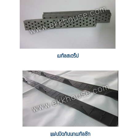
เมทัลสเตร็ป
แผ่นปิดกันนกเมทัลชีท