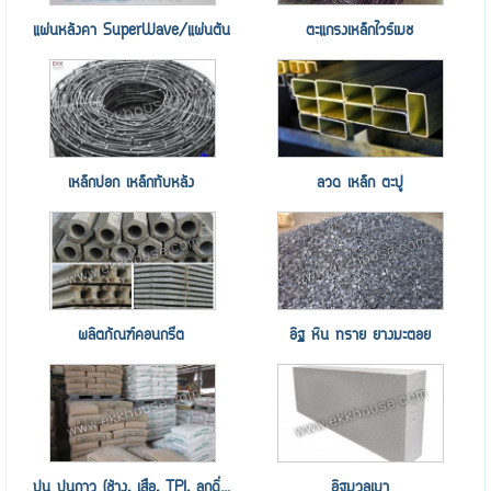
แผ่นหลังคา SuperWave/แผ่นตัน
ตะแกรงเหล็กไวร์เมช
เหล็กปอก เหล็กทับหลัง
ลวด เหล็ก ตะปู
ผลิตภัณฑ์คอนกรีต
อิฐ หิน ทราย ยางมะตอย
ปูน ปูนกาว (ช้าง, เสือ, TPI, ลูกดิ่...
อิฐมวลเบา