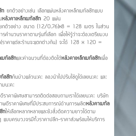
ีท
ยกตัวอย่างเช่น เลือกแผ่น
หลังคาเหล็กเมทัลชีท
แบบ
น
หลังคาเหล็กเมทัลชีท
20 แผ่น
 ยกตัวอย่าง ขนาด (12/0.76)x8 = 128 เมตร ในส่วน
ำนวนราคาตามรุ่นที่เลือก เพื่อให้รู้ว่าจะต้องเตรียมงบ
ท(ราคาแต่ละร้านจะแตกต่างกัน) จะได้ 128 x 120 =
เมทัลชีท
และค่าฉนวนที่ต้องติดใต้
หลังคาเหล็กเมทัลชีท
เพื่อ
ทัลชีท
กันบ้างแล้วนะคะ ลองนำไปปรับใช้ดูได้เลยนะคะ และ
ตามนะคะ
ีราคาพิเศษสามารถติดต่อสอบถามเราได้เลยนะคะ บริษัท
าพดีราคาพิเศษที่มีประสบการณ์ด้านการผลิต
หลังคาเมทัล
ชีท
ให้เลือกหลากหลายและยังสั่งตัดความยาวได้ตาม
น ๆ แบบครบวงจรมีทั้งราคาปลีก-ราคาส่งพร้อมให้บริการ