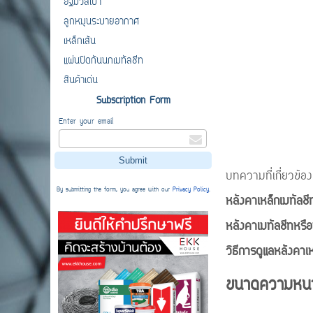
อิฐมวลเบา
ลูกหมุนระบายอากาศ
เหล็กเส้น
แผ่นปิดกันนกเมทัลชีท
สินค้าเด่น
Subscription Form
Enter your email
บทความที่เกี่ยวข้อง
By submitting the form, you agree with our
Privacy Policy
.
หลังคาเหล็กเมทัลชี
หลังคาเมทัลชีทหรือ
วิธีการดูแลหลังคาเห
ขนาดความหนาข