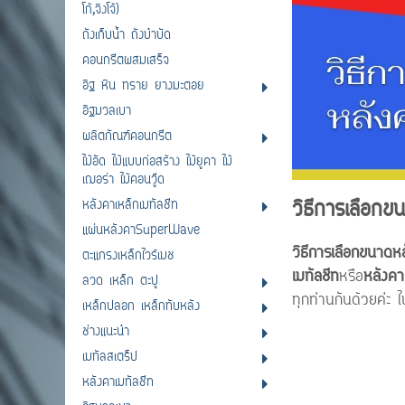
โก้,จิงโจ้)
ถังเก็บน้ำ ถังบำบัด
คอนกรีตผสมเสร็จ
อิฐ หิน ทราย ยางมะตอย
อิฐมวลเบา
ผลิตภัณฑ์คอนกรีต
ไม้อัด ไม้แบบก่อสร้าง ไม้ยูคา ไม้
เฌอร่า ไม้คอนวู๊ด
วิธีการเลือกข
หลังคาเหล็กเมทัลชีท
แผ่นหลังคาSuperWave
วิธีการเลือกขนาดห
ตะแกรงเหล็กไวร์เมช
เมทัลชีท
หรือ
หลังคา
ลวด เหล็ก ตะปู
ทุกท่านกันด้วยค่ะ ไ
เหล็กปลอก เหล็กทับหลัง
ช่างแนะนำ
เมทัลสเตร็ป
หลังคาเมทัลชีท