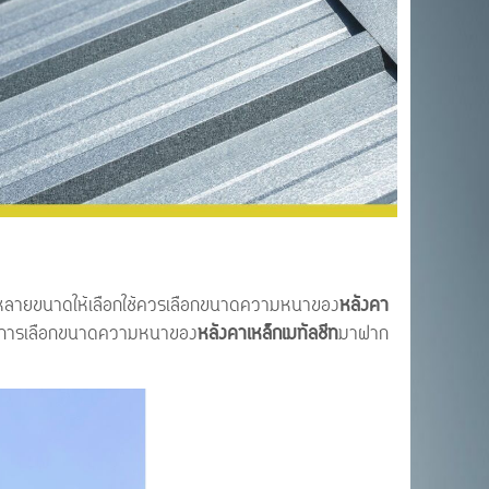
กหลายขนาดให้เลือกใช้ควรเลือกขนาดความหนาของ
หลังคา
ีวิธีการเลือกขนาดความหนาของ
หลังคาเหล็กเมทัลชีท
มาฝาก