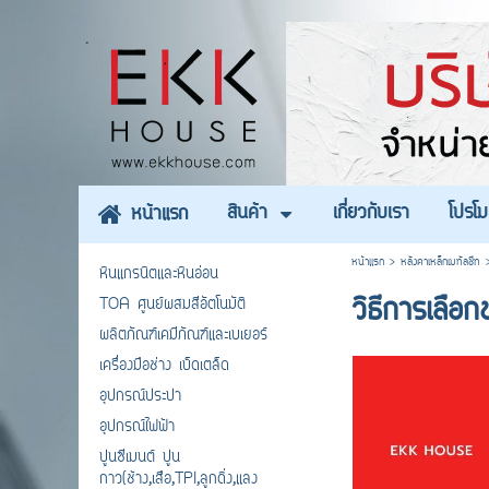
.
.
สินค้า
เกี่ยวกับเรา
โปรโมช
หน้าแรก
หน้าแรก
>
หลังคาเหล็กเมทัลชีท
หินแกรนิตและหินอ่อน
วิธีการเลือ
TOA ศูนย์ผสมสีอัตโนมัติ
ผลิตภัณฑ์เคมีภัณฑ์และเบเยอร์
เครื่องมือช่าง เบ็ดเตล็ด
อุปกรณ์ประปา
อุปกรณ์ไฟฟ้า
ปูนซีเมนต์ ปูน
กาว(ช้าง,เสือ,TPI,ลูกดิ่ง,แลง